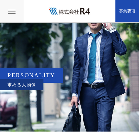
募集要項
メ
ニ
ュ
ー
PERSONALITY
求める人物像