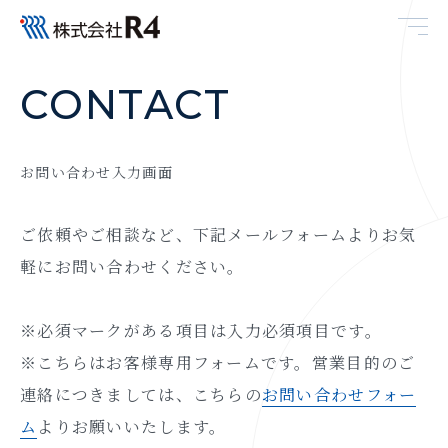
C
O
N
T
A
C
T
お
問
い
合
わ
せ
入
力
画
面
ご依頼やご相談など、下記メールフォームよりお気
軽にお問い合わせください。
※必須マークがある項目は入力必須項目です。
※こちらはお客様専用フォームです。営業目的のご
連絡につきましては、こちらの
お問い合わせフォー
ム
よりお願いいたします。