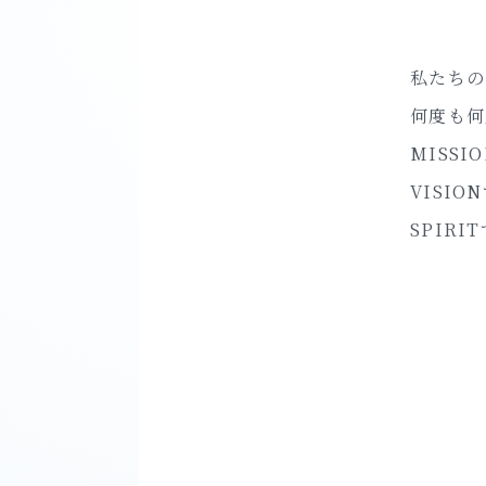
B
u
i
l
d
i
n
g
a
c
o
m
p
a
n
y
t
h
a
t
私たちの
何度も何
MISS
VISI
SPIR