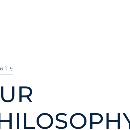
考
え
方
U
R
H
I
L
O
S
O
P
H
社
」
づ
く
り