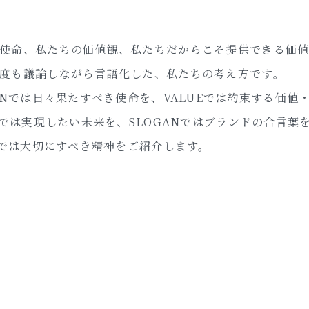
a
t
t
r
a
c
t
s
p
e
o
p
l
e
使命、
私たちの価値観、
私たちだからこそ提供できる価
度も議論しながら言語化した、私たちの考え方です。
IONでは日々果たすべき使命を、VALUEでは約束する価値
ONでは実現したい未来を、SLOGANではブランドの合言葉
ITでは大切にすべき精神をご紹介します。