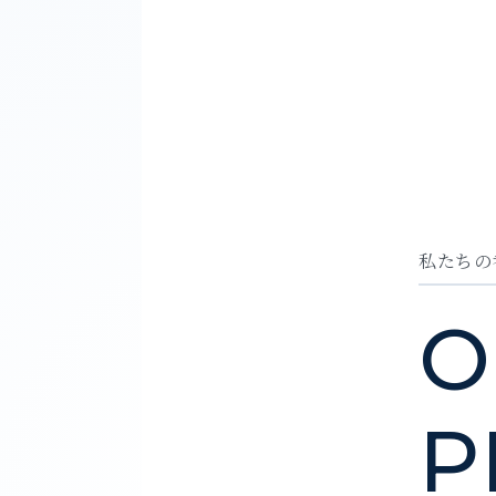
私
た
ち
の
O
P
「
人
が
集
ま
る
会